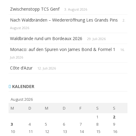
Zwischenstopp TCS Genf
3. August 2026
Nach Waldbränden – Wiedereröffnung Les Grands Pins
2.
August 2026
Waldbrände rund um Bordeaux 2026
29. Juli 2026
Monaco: auf den Spuren von James Bond & Formel 1
16.
Juli 2026
Côte d‘Azur
12. Juli 2026
KALENDER
August 2026
M
D
M
D
F
S
S
1
2
3
4
5
6
7
8
9
10
11
12
13
14
15
16