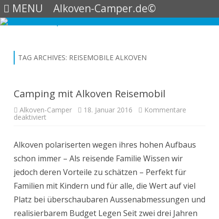
MENU
Alkoven-Camper.de©
Skip
to
content
TAG ARCHIVES:
REISEMOBILE ALKOVEN
Camping mit Alkoven Reisemobil
Alkoven-Camper
18. Januar 2016
Kommentare
für
deaktiviert
Camping
mit
Alkoven
Alkoven polariserten wegen ihres hohen Aufbaus
Reisemobil
schon immer – Als reisende Familie Wissen wir
jedoch deren Vorteile zu schätzen – Perfekt für
Familien mit Kindern und für alle, die Wert auf viel
Platz bei überschaubaren Aussenabmessungen und
realisierbarem Budget Legen Seit zwei drei Jahren