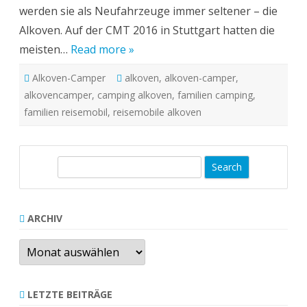
werden sie als Neufahrzeuge immer seltener – die
Alkoven. Auf der CMT 2016 in Stuttgart hatten die
meisten…
Read more »
Alkoven-Camper
alkoven
,
alkoven-camper
,
alkovencamper
,
camping alkoven
,
familien camping
,
familien reisemobil
,
reisemobile alkoven
S
e
a
r
ARCHIV
c
Archiv
h
LETZTE BEITRÄGE