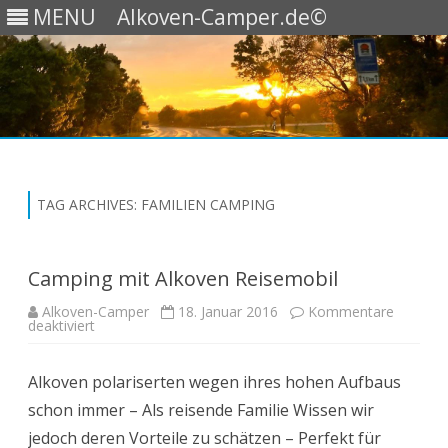
MENU
Alkoven-Camper.de©
Skip
to
content
TAG ARCHIVES:
FAMILIEN CAMPING
Camping mit Alkoven Reisemobil
Alkoven-Camper
18. Januar 2016
Kommentare
für
deaktiviert
Camping
mit
Alkoven
Alkoven polariserten wegen ihres hohen Aufbaus
Reisemobil
schon immer – Als reisende Familie Wissen wir
jedoch deren Vorteile zu schätzen – Perfekt für