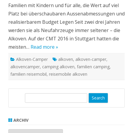
Familien mit Kindern und für alle, die Wert auf viel
Platz bei überschaubaren Aussenabmessungen und
realisierbarem Budget Legen Seit zwei drei Jahren
werden sie als Neufahrzeuge immer seltener – die
Alkoven. Auf der CMT 2016 in Stuttgart hatten die
meisten…
Read more »
Alkoven-Camper
alkoven
,
alkoven-camper
,
alkovencamper
,
camping alkoven
,
familien camping
,
familien reisemobil
,
reisemobile alkoven
S
e
a
r
ARCHIV
c
Archiv
h