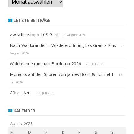
LETZTE BEITRÄGE
Zwischenstopp TCS Genf
3. August 2026
Nach Waldbränden – Wiedereröffnung Les Grands Pins
2.
August 2026
Waldbrände rund um Bordeaux 2026
29. Juli 2026
Monaco: auf den Spuren von James Bond & Formel 1
16.
Juli 2026
Côte d‘Azur
12. Juli 2026
KALENDER
August 2026
M
D
M
D
F
S
S