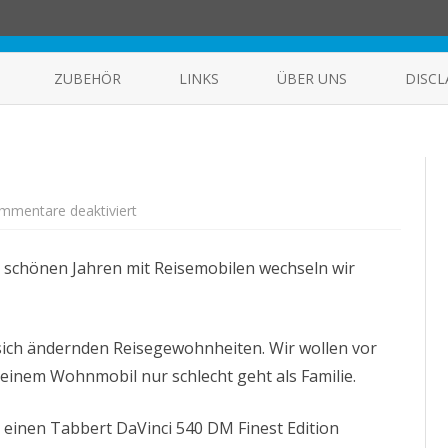
Skip
to
ZUBEHÖR
LINKS
ÜBER UNS
DISCL
content
HERSTELLER
GALERIE
n
REPARATUREN UND MÄNGEL
FÜR EINSTEIGER
MOTORRAD
0DQ
MIT HUND AUF TOUR
für
mmentare deaktiviert
Zurück
zu
den
Wurzeln
en schönen Jahren mit Reisemobilen wechseln wir
ich ändernden Reisegewohnheiten. Wir wollen vor
 einem Wohnmobil nur schlecht geht als Familie.
einen Tabbert DaVinci 540 DM Finest Edition