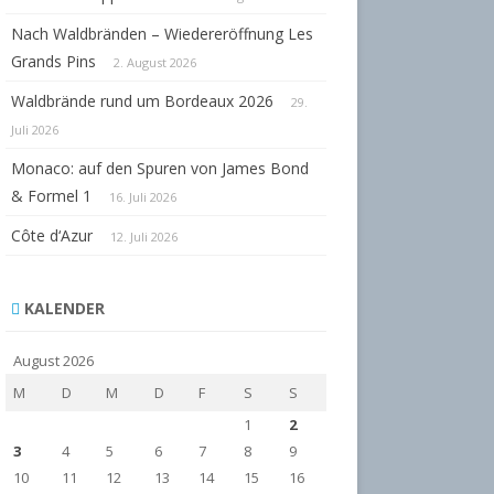
Nach Waldbränden – Wiedereröffnung Les
Grands Pins
2. August 2026
Waldbrände rund um Bordeaux 2026
29.
Juli 2026
Monaco: auf den Spuren von James Bond
& Formel 1
16. Juli 2026
Côte d‘Azur
12. Juli 2026
KALENDER
August 2026
M
D
M
D
F
S
S
1
2
3
4
5
6
7
8
9
10
11
12
13
14
15
16