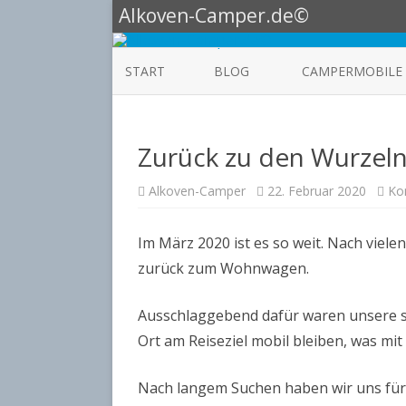
Alkoven-Camper.de©
START
BLOG
CAMPERMOBILE
HOBBY
Zurück zu den Wurzel
KNAUS ALKOVEN
KNAUS BOXLIFE 60
Alkoven-Camper
22. Februar 2020
Ko
LMC EXPLORER
Im März 2020 ist es so weit. Nach viel
BULLI CALIFORNIA
zurück zum Wohnwagen.
TABBERT
Ausschlaggebend dafür waren unsere s
Ort am Reiseziel mobil bleiben, was mit
Nach langem Suchen haben wir uns für 