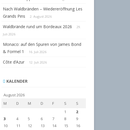
Nach Waldbränden – Wiedereröffnung Les
Grands Pins
2. August 2026
Waldbrände rund um Bordeaux 2026
29.
Juli 2026
Monaco: auf den Spuren von James Bond
& Formel 1
16. Juli 2026
Côte d‘Azur
12. Juli 2026
KALENDER
August 2026
M
D
M
D
F
S
S
1
2
3
4
5
6
7
8
9
10
11
12
13
14
15
16