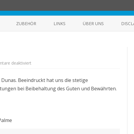
Skip
to
ZUBEHÖR
LINKS
ÜBER UNS
DISCL
content
HERSTELLER
GALERIE
REPARATUREN UND MÄNGEL
FÜR EINSTEIGER
MOTORRAD
0DQ
MIT HUND AUF TOUR
für
are deaktiviert
Las
Dunas
die
Dritte
 Dunas. Beeindruckt hat uns die stetige
htungen bei Beibehaltung des Guten und Bewährten.
 Palme