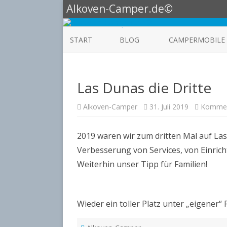
Alkoven-Camper.de©
START
BLOG
CAMPERMOBILE
HOBBY
Las Dunas die Dritte
KNAUS ALKOVEN
KNAUS BOXLIFE 60
Alkoven-Camper
31. Juli 2019
Komment
LMC EXPLORER
2019 waren wir zum dritten Mal auf Las
BULLI CALIFORNIA
Verbesserung von Services, von Einric
Weiterhin unser Tipp für Familien!
TABBERT
Wieder ein toller Platz unter „eigener“