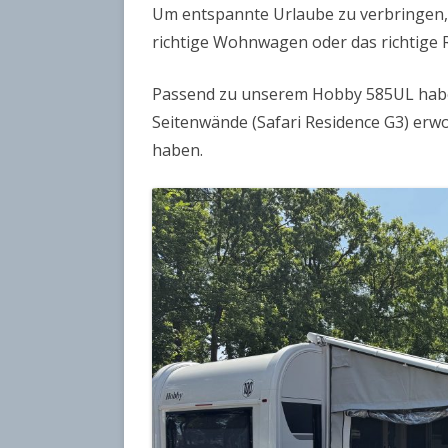
Um entspannte Urlaube zu verbringen, i
LMC EXPLORER
richtige Wohnwagen oder das richtige 
BULLI CALIFORNIA
Passend zu unserem Hobby 585UL haben
TABBERT
Seitenwände (Safari Residence G3) erwo
haben.