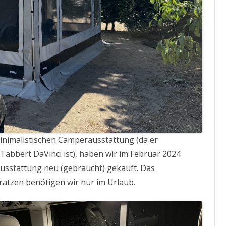
 minimalistischen Camperausstattung (da er
bbert DaVinci ist), haben wir im Februar 2024
-Ausstattung neu (gebraucht) gekauft. Das
ratzen benötigen wir nur im Urlaub.