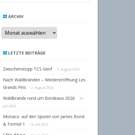
a
r
ARCHIV
c
h
Archiv
LETZTE BEITRÄGE
Zwischenstopp TCS Genf
3. August 2026
Nach Waldbränden – Wiedereröffnung Les
Grands Pins
2. August 2026
Waldbrände rund um Bordeaux 2026
29.
Juli 2026
Monaco: auf den Spuren von James Bond
& Formel 1
16. Juli 2026
Côte d‘Azur