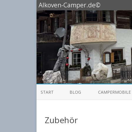
Alkoven-Camper.de©
START
BLOG
CAMPERMOBILE
HOBBY
Zubehör
KNAUS ALKOVEN
KNAUS BOXLIFE 60