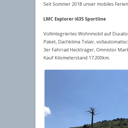
Seit Sommer 2018 unser mobiles Ferie
LMC EXPLORER
LMC Explorer i635 Sportline
BULLI CALIFORNIA
Vollintegriertes Wohnmobil auf Ducato 
TABBERT
Paket, Dachklima Telair, vollautomati
3er Fahrrad Heckträger, Omnistor Mark
Kauf Kilometerstand 17.200km.