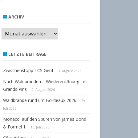
a
r
ARCHIV
c
h
Archiv
LETZTE BEITRÄGE
Zwischenstopp TCS Genf
3. August 2026
Nach Waldbränden – Wiedereröffnung Les
Grands Pins
2. August 2026
Waldbrände rund um Bordeaux 2026
29.
Juli 2026
Monaco: auf den Spuren von James Bond
& Formel 1
16. Juli 2026
Côte d‘Azur